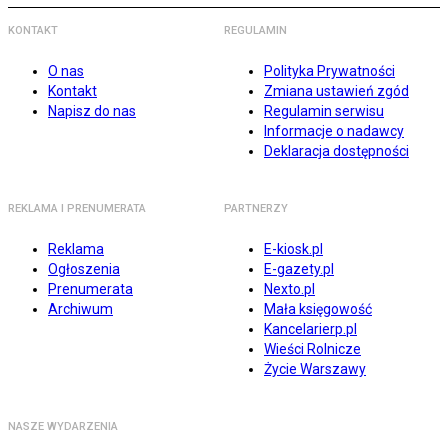
KONTAKT
REGULAMIN
O nas
Polityka Prywatności
Kontakt
Zmiana ustawień zgód
Napisz do nas
Regulamin serwisu
Informacje o nadawcy
Deklaracja dostępności
REKLAMA I PRENUMERATA
PARTNERZY
Reklama
E-kiosk.pl
Ogłoszenia
E-gazety.pl
Prenumerata
Nexto.pl
Archiwum
Mała księgowość
Kancelarierp.pl
Wieści Rolnicze
Życie Warszawy
NASZE WYDARZENIA