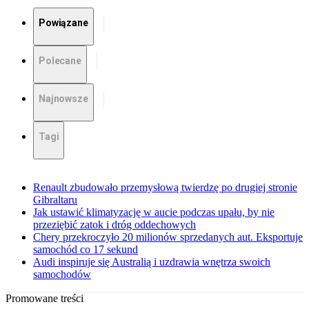
Powiązane
Polecane
Najnowsze
Tagi
Renault zbudowało przemysłową twierdzę po drugiej stronie
Gibraltaru
Jak ustawić klimatyzację w aucie podczas upału, by nie
przeziębić zatok i dróg oddechowych
Chery przekroczyło 20 milionów sprzedanych aut. Eksportuje
samochód co 17 sekund
Audi inspiruje się Australią i uzdrawia wnętrza swoich
samochodów
Promowane treści