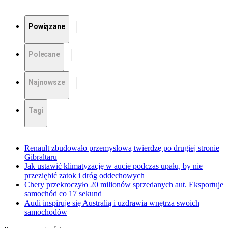
Powiązane
Polecane
Najnowsze
Tagi
Renault zbudowało przemysłową twierdzę po drugiej stronie
Gibraltaru
Jak ustawić klimatyzację w aucie podczas upału, by nie
przeziębić zatok i dróg oddechowych
Chery przekroczyło 20 milionów sprzedanych aut. Eksportuje
samochód co 17 sekund
Audi inspiruje się Australią i uzdrawia wnętrza swoich
samochodów