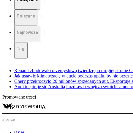
Polecane
Najnowsze
Tagi
Renault zbudowało przemysłową twierdzę po drugiej stronie Gi
Jak ustawić klimatyzację w aucie podczas upału, by nie przezi
Chery przekroczyło 20 milionów sprzedanych aut. Eksportuje
Audi inspiruje się Australią i uzdrawia wnętrza swoich samoc
Promowane treści
KONTAKT
O nas