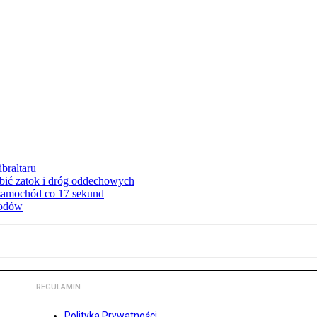
braltaru
ębić zatok i dróg oddechowych
 samochód co 17 sekund
hodów
REGULAMIN
Polityka Prywatności