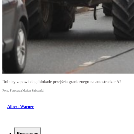
Rolnicy zapowiadają blokadę przejścia granicznego na autostradzie A2
Foto: Fotorzepa/Marian Zubrzycki
Albert Warner
Powiązane