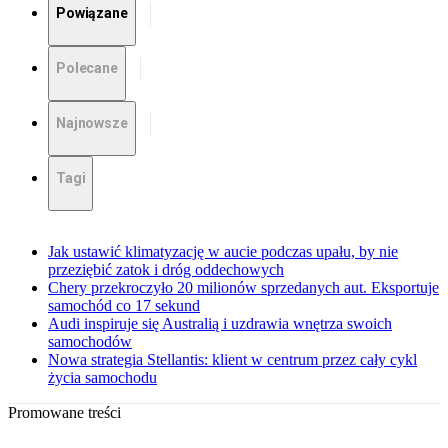
Powiązane
Polecane
Najnowsze
Tagi
Jak ustawić klimatyzację w aucie podczas upału, by nie
przeziębić zatok i dróg oddechowych
Chery przekroczyło 20 milionów sprzedanych aut. Eksportuje
samochód co 17 sekund
Audi inspiruje się Australią i uzdrawia wnętrza swoich
samochodów
Nowa strategia Stellantis: klient w centrum przez cały cykl
życia samochodu
Promowane treści