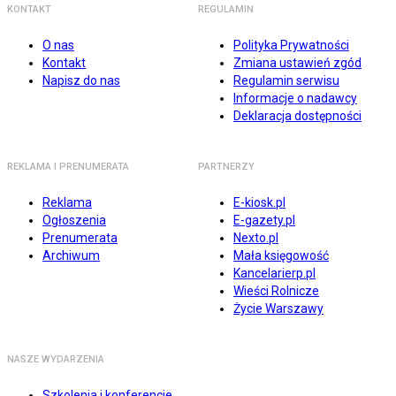
KONTAKT
REGULAMIN
O nas
Polityka Prywatności
Kontakt
Zmiana ustawień zgód
Napisz do nas
Regulamin serwisu
Informacje o nadawcy
Deklaracja dostępności
REKLAMA I PRENUMERATA
PARTNERZY
Reklama
E-kiosk.pl
Ogłoszenia
E-gazety.pl
Prenumerata
Nexto.pl
Archiwum
Mała księgowość
Kancelarierp.pl
Wieści Rolnicze
Życie Warszawy
NASZE WYDARZENIA
Szkolenia i konferencje