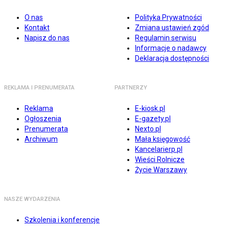
O nas
Polityka Prywatności
Kontakt
Zmiana ustawień zgód
Napisz do nas
Regulamin serwisu
Informacje o nadawcy
Deklaracja dostępności
REKLAMA I PRENUMERATA
PARTNERZY
Reklama
E-kiosk.pl
Ogłoszenia
E-gazety.pl
Prenumerata
Nexto.pl
Archiwum
Mała księgowość
Kancelarierp.pl
Wieści Rolnicze
Życie Warszawy
NASZE WYDARZENIA
Szkolenia i konferencje