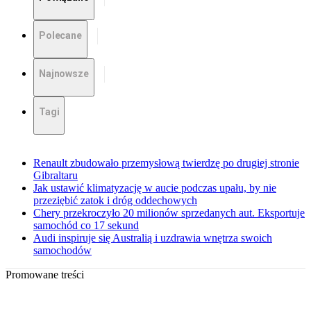
Polecane
Najnowsze
Tagi
Renault zbudowało przemysłową twierdzę po drugiej stronie
Gibraltaru
Jak ustawić klimatyzację w aucie podczas upału, by nie
przeziębić zatok i dróg oddechowych
Chery przekroczyło 20 milionów sprzedanych aut. Eksportuje
samochód co 17 sekund
Audi inspiruje się Australią i uzdrawia wnętrza swoich
samochodów
Promowane treści