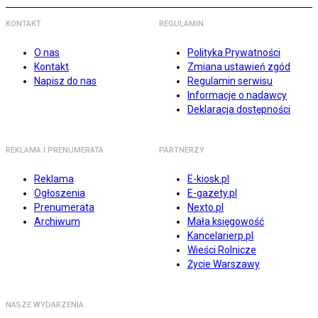
KONTAKT
REGULAMIN
O nas
Polityka Prywatności
Kontakt
Zmiana ustawień zgód
Napisz do nas
Regulamin serwisu
Informacje o nadawcy
Deklaracja dostępności
REKLAMA I PRENUMERATA
PARTNERZY
Reklama
E-kiosk.pl
Ogłoszenia
E-gazety.pl
Prenumerata
Nexto.pl
Archiwum
Mała księgowość
Kancelarierp.pl
Wieści Rolnicze
Życie Warszawy
NASZE WYDARZENIA