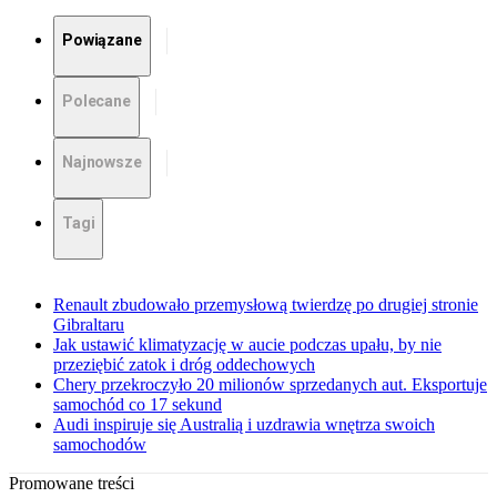
Powiązane
Polecane
Najnowsze
Tagi
Renault zbudowało przemysłową twierdzę po drugiej stronie
Gibraltaru
Jak ustawić klimatyzację w aucie podczas upału, by nie
przeziębić zatok i dróg oddechowych
Chery przekroczyło 20 milionów sprzedanych aut. Eksportuje
samochód co 17 sekund
Audi inspiruje się Australią i uzdrawia wnętrza swoich
samochodów
Promowane treści