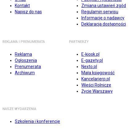
Kontakt
Zmiana ustawień zgód
Napisz do nas
Regulamin serwisu
Informacje o nadawcy
Deklaracja dostępności
REKLAMA I PRENUMERATA
PARTNERZY
Reklama
E-kiosk.pl
Ogłoszenia
E-gazety.pl
Prenumerata
Nexto.pl
Archiwum
Mała księgowość
Kancelarierp.pl
Wieści Rolnicze
Życie Warszawy
NASZE WYDARZENIA
Szkolenia i konferencje