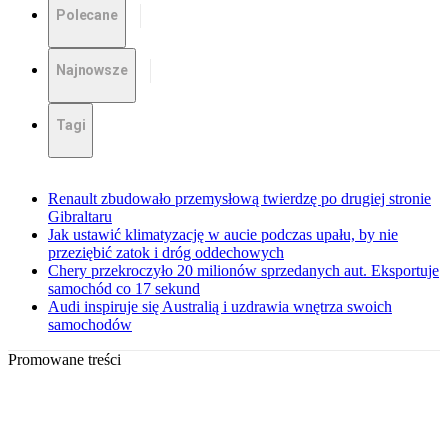
Polecane
Najnowsze
Tagi
Renault zbudowało przemysłową twierdzę po drugiej stronie
Gibraltaru
Jak ustawić klimatyzację w aucie podczas upału, by nie
przeziębić zatok i dróg oddechowych
Chery przekroczyło 20 milionów sprzedanych aut. Eksportuje
samochód co 17 sekund
Audi inspiruje się Australią i uzdrawia wnętrza swoich
samochodów
Promowane treści