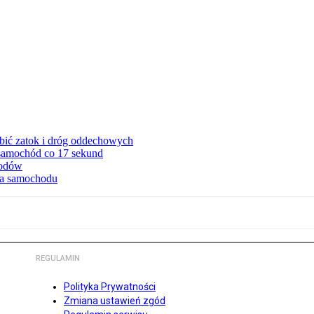
ębić zatok i dróg oddechowych
 samochód co 17 sekund
hodów
cia samochodu
REGULAMIN
Polityka Prywatności
Zmiana ustawień zgód