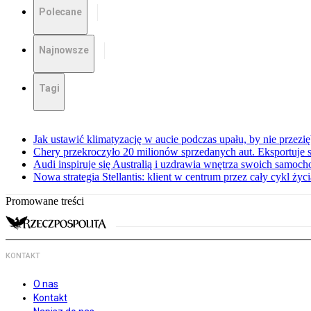
Polecane
Najnowsze
Tagi
Jak ustawić klimatyzację w aucie podczas upału, by nie przezi
Chery przekroczyło 20 milionów sprzedanych aut. Eksportuje
Audi inspiruje się Australią i uzdrawia wnętrza swoich samoc
Nowa strategia Stellantis: klient w centrum przez cały cykl ży
Promowane treści
KONTAKT
O nas
Kontakt