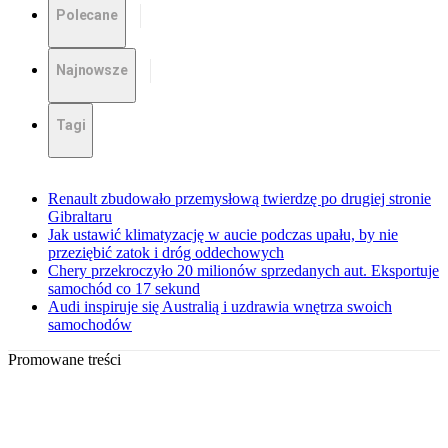
Polecane
Najnowsze
Tagi
Renault zbudowało przemysłową twierdzę po drugiej stronie
Gibraltaru
Jak ustawić klimatyzację w aucie podczas upału, by nie
przeziębić zatok i dróg oddechowych
Chery przekroczyło 20 milionów sprzedanych aut. Eksportuje
samochód co 17 sekund
Audi inspiruje się Australią i uzdrawia wnętrza swoich
samochodów
Promowane treści