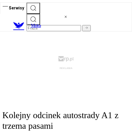
Serwisy
M
oto
Kolejny odcinek autostrady A1 z
trzema pasami