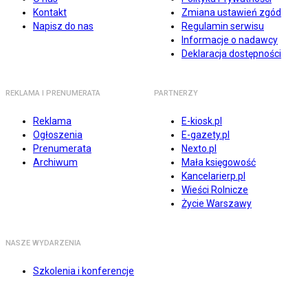
Kontakt
Zmiana ustawień zgód
Napisz do nas
Regulamin serwisu
Informacje o nadawcy
Deklaracja dostępności
REKLAMA I PRENUMERATA
PARTNERZY
Reklama
E-kiosk.pl
Ogłoszenia
E-gazety.pl
Prenumerata
Nexto.pl
Archiwum
Mała księgowość
Kancelarierp.pl
Wieści Rolnicze
Życie Warszawy
NASZE WYDARZENIA
Szkolenia i konferencje