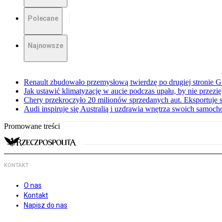
Polecane
Najnowsze
Renault zbudowało przemysłową twierdzę po drugiej stronie Gi
Jak ustawić klimatyzację w aucie podczas upału, by nie przezi
Chery przekroczyło 20 milionów sprzedanych aut. Eksportuje
Audi inspiruje się Australią i uzdrawia wnętrza swoich samoc
Promowane treści
KONTAKT
O nas
Kontakt
Napisz do nas