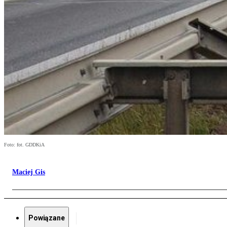
Foto: fot. GDDKiA
Maciej Gis
Powiązane