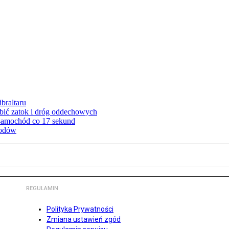
braltaru
ębić zatok i dróg oddechowych
 samochód co 17 sekund
hodów
REGULAMIN
Polityka Prywatności
Zmiana ustawień zgód