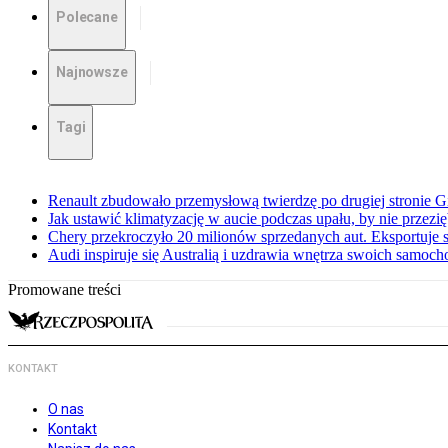
Polecane
Najnowsze
Tagi
Renault zbudowało przemysłową twierdzę po drugiej stronie Gi
Jak ustawić klimatyzację w aucie podczas upału, by nie przezi
Chery przekroczyło 20 milionów sprzedanych aut. Eksportuje
Audi inspiruje się Australią i uzdrawia wnętrza swoich samoc
Promowane treści
KONTAKT
O nas
Kontakt