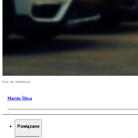
Foto: fot. AdobeStock
Martin Śliwa
Powiązane