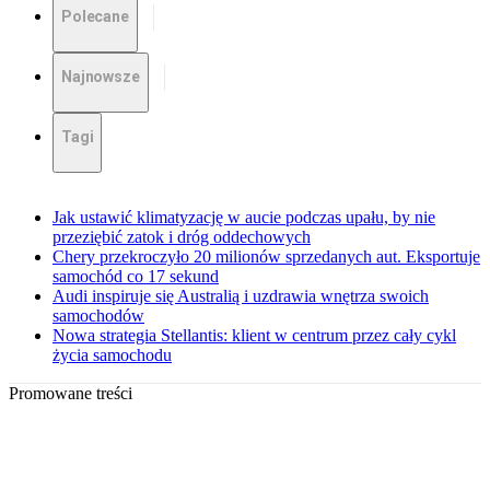
Polecane
Najnowsze
Tagi
Jak ustawić klimatyzację w aucie podczas upału, by nie
przeziębić zatok i dróg oddechowych
Chery przekroczyło 20 milionów sprzedanych aut. Eksportuje
samochód co 17 sekund
Audi inspiruje się Australią i uzdrawia wnętrza swoich
samochodów
Nowa strategia Stellantis: klient w centrum przez cały cykl
życia samochodu
Promowane treści