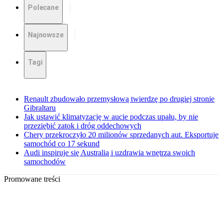
Polecane
Najnowsze
Tagi
Renault zbudowało przemysłową twierdzę po drugiej stronie
Gibraltaru
Jak ustawić klimatyzację w aucie podczas upału, by nie
przeziębić zatok i dróg oddechowych
Chery przekroczyło 20 milionów sprzedanych aut. Eksportuje
samochód co 17 sekund
Audi inspiruje się Australią i uzdrawia wnętrza swoich
samochodów
Promowane treści