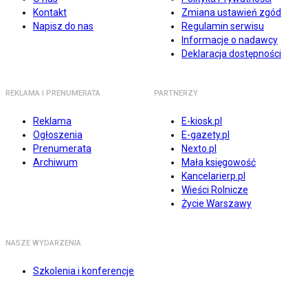
Kontakt
Zmiana ustawień zgód
Napisz do nas
Regulamin serwisu
Informacje o nadawcy
Deklaracja dostępności
REKLAMA I PRENUMERATA
PARTNERZY
Reklama
E-kiosk.pl
Ogłoszenia
E-gazety.pl
Prenumerata
Nexto.pl
Archiwum
Mała księgowość
Kancelarierp.pl
Wieści Rolnicze
Życie Warszawy
NASZE WYDARZENIA
Szkolenia i konferencje