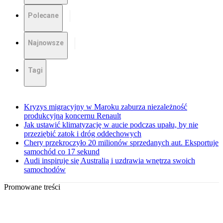
Polecane
Najnowsze
Tagi
Kryzys migracyjny w Maroku zaburza niezależność
produkcyjną koncernu Renault
Jak ustawić klimatyzację w aucie podczas upału, by nie
przeziębić zatok i dróg oddechowych
Chery przekroczyło 20 milionów sprzedanych aut. Eksportuje
samochód co 17 sekund
Audi inspiruje się Australią i uzdrawia wnętrza swoich
samochodów
Promowane treści