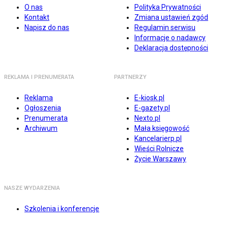
O nas
Polityka Prywatności
Kontakt
Zmiana ustawień zgód
Napisz do nas
Regulamin serwisu
Informacje o nadawcy
Deklaracja dostępności
REKLAMA I PRENUMERATA
PARTNERZY
Reklama
E-kiosk.pl
Ogłoszenia
E-gazety.pl
Prenumerata
Nexto.pl
Archiwum
Mała księgowość
Kancelarierp.pl
Wieści Rolnicze
Życie Warszawy
NASZE WYDARZENIA
Szkolenia i konferencje