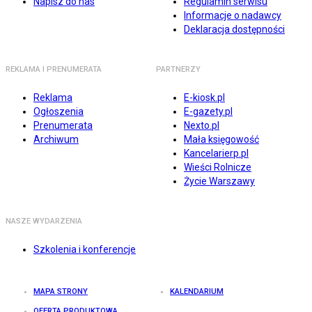
Napisz do nas
Regulamin serwisu
Informacje o nadawcy
Deklaracja dostępności
REKLAMA I PRENUMERATA
PARTNERZY
Reklama
E-kiosk.pl
Ogłoszenia
E-gazety.pl
Prenumerata
Nexto.pl
Archiwum
Mała księgowość
Kancelarierp.pl
Wieści Rolnicze
Życie Warszawy
NASZE WYDARZENIA
Szkolenia i konferencje
MAPA STRONY
KALENDARIUM
OFERTA PRODUKTOWA