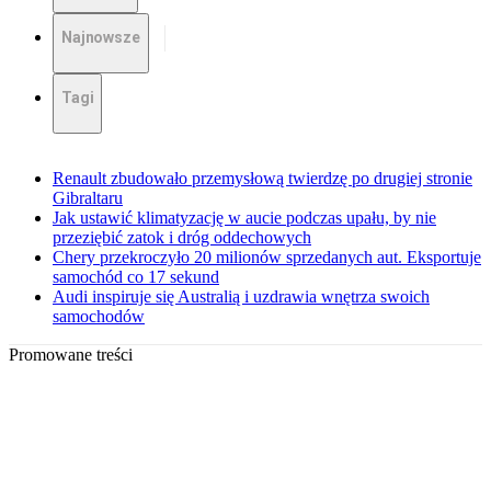
Najnowsze
Tagi
Renault zbudowało przemysłową twierdzę po drugiej stronie
Gibraltaru
Jak ustawić klimatyzację w aucie podczas upału, by nie
przeziębić zatok i dróg oddechowych
Chery przekroczyło 20 milionów sprzedanych aut. Eksportuje
samochód co 17 sekund
Audi inspiruje się Australią i uzdrawia wnętrza swoich
samochodów
Promowane treści