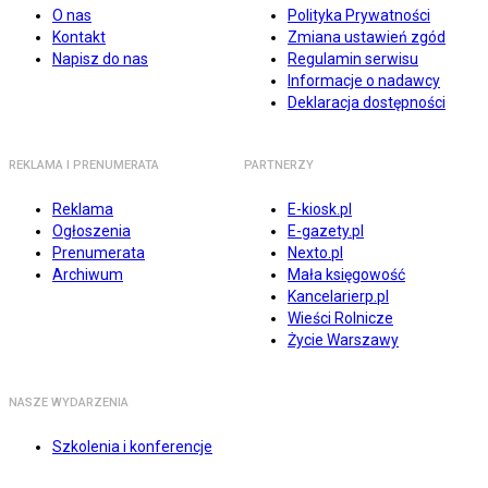
O nas
Polityka Prywatności
Kontakt
Zmiana ustawień zgód
Napisz do nas
Regulamin serwisu
Informacje o nadawcy
Deklaracja dostępności
REKLAMA I PRENUMERATA
PARTNERZY
Reklama
E-kiosk.pl
Ogłoszenia
E-gazety.pl
Prenumerata
Nexto.pl
Archiwum
Mała księgowość
Kancelarierp.pl
Wieści Rolnicze
Życie Warszawy
NASZE WYDARZENIA
Szkolenia i konferencje