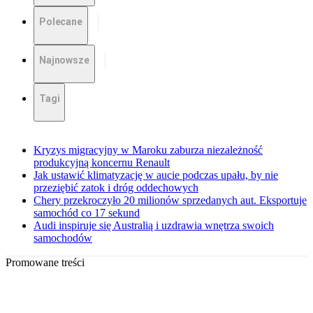
Polecane
Najnowsze
Tagi
Kryzys migracyjny w Maroku zaburza niezależność
produkcyjną koncernu Renault
Jak ustawić klimatyzację w aucie podczas upału, by nie
przeziębić zatok i dróg oddechowych
Chery przekroczyło 20 milionów sprzedanych aut. Eksportuje
samochód co 17 sekund
Audi inspiruje się Australią i uzdrawia wnętrza swoich
samochodów
Promowane treści