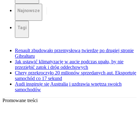
Najnowsze
Tagi
Renault zbudowało przemysłową twierdzę po drugiej stronie
Gibraltaru
Jak ustawić klimatyzację w aucie podczas upału, by nie
przeziębić zatok i dróg oddechowych
Chery przekroczyło 20 milionów sprzedanych aut. Eksportuje
samochód co 17 sekund
Audi inspiruje się Australią i uzdrawia wnętrza swoich
samochodów
Promowane treści