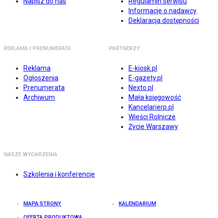
Napisz do nas
Regulamin serwisu
Informacje o nadawcy
Deklaracja dostępności
REKLAMA I PRENUMERATA
PARTNERZY
Reklama
E-kiosk.pl
Ogłoszenia
E-gazety.pl
Prenumerata
Nexto.pl
Archiwum
Mała księgowość
Kancelarierp.pl
Wieści Rolnicze
Życie Warszawy
NASZE WYDARZENIA
Szkolenia i konferencje
MAPA STRONY
KALENDARIUM
OFERTA PRODUKTOWA