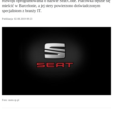
rozwoju oprogramowania o nazwie Seat:Code. Placówka będzie się
mieścić w Barcelonie, a jej stery powierzono doświadczonym
specjalistom z branży IT.
Publikacja:
02.08.2019 09:23
Foto: moto.rp.pl