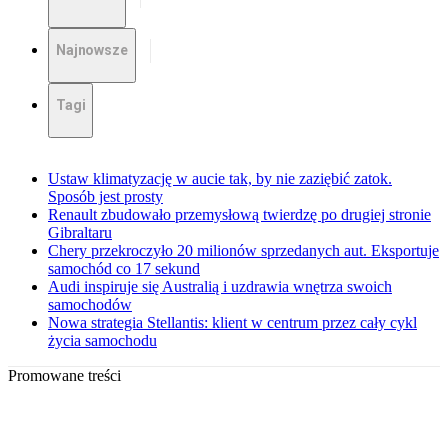
Najnowsze
Tagi
Ustaw klimatyzację w aucie tak, by nie zaziębić zatok.
Sposób jest prosty
Renault zbudowało przemysłową twierdzę po drugiej stronie
Gibraltaru
Chery przekroczyło 20 milionów sprzedanych aut. Eksportuje
samochód co 17 sekund
Audi inspiruje się Australią i uzdrawia wnętrza swoich
samochodów
Nowa strategia Stellantis: klient w centrum przez cały cykl
życia samochodu
Promowane treści