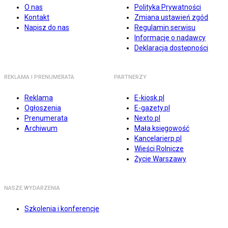
O nas
Polityka Prywatności
Kontakt
Zmiana ustawień zgód
Napisz do nas
Regulamin serwisu
Informacje o nadawcy
Deklaracja dostępności
REKLAMA I PRENUMERATA
PARTNERZY
Reklama
E-kiosk.pl
Ogłoszenia
E-gazety.pl
Prenumerata
Nexto.pl
Archiwum
Mała księgowość
Kancelarierp.pl
Wieści Rolnicze
Życie Warszawy
NASZE WYDARZENIA
Szkolenia i konferencje