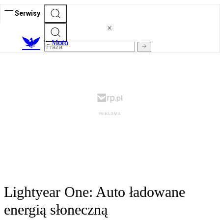
Serwisy
M
oto
Lightyear One: Auto ładowane
energią słoneczną