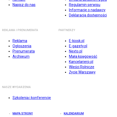
Napisz do nas
Regulamin serwisu
Informacje o nadawcy
Deklaracja dostępności
REKLAMA I PRENUMERATA
PARTNERZY
Reklama
E-kiosk.pl
Ogłoszenia
E-gazety.pl
Prenumerata
Nexto.pl
Archiwum
Mała księgowość
Kancelarierp.pl
Wieści Rolnicze
Życie Warszawy
NASZE WYDARZENIA
Szkolenia i konferencje
MAPA STRONY
KALENDARIUM