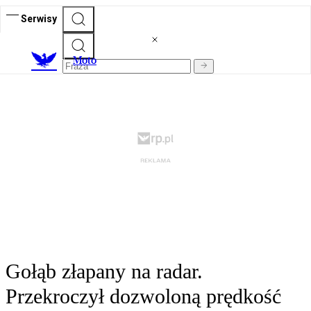
Serwisy
M
oto
Gołąb złapany na radar.
Przekroczył dozwoloną prędkość