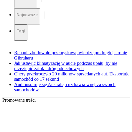
Najnowsze
Tagi
Renault zbudowało przemysłową twierdzę po drugiej stronie
Gibraltaru
Jak ustawić klimatyzację w aucie podczas upału, by nie
przeziębić zatok i dróg oddechowych
Chery przekroczyło 20 milionów sprzedanych aut. Eksportuje
samochód co 17 sekund
Audi inspiruje się Australią i uzdrawia wnętrza swoich
samochodów
Promowane treści