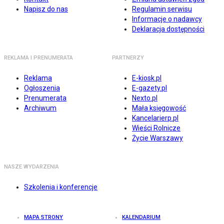
Napisz do nas
Regulamin serwisu
Informacje o nadawcy
Deklaracja dostępności
REKLAMA I PRENUMERATA
PARTNERZY
Reklama
E-kiosk.pl
Ogłoszenia
E-gazety.pl
Prenumerata
Nexto.pl
Archiwum
Mała księgowość
Kancelarierp.pl
Wieści Rolnicze
Życie Warszawy
NASZE WYDARZENIA
Szkolenia i konferencje
MAPA STRONY
KALENDARIUM