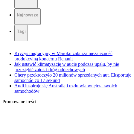
Najnowsze
Tagi
Kryzys migracyjny w Maroku zaburza niezależność
produkcyjną koncernu Renault
Jak ustawić klimatyzację w aucie podczas upału, by nie
przeziębić zatok i dróg oddechowych
Chery przekroczyło 20 milionów sprzedanych aut. Eksportuje
samochód co 17 sekund
Audi inspiruje się Australią i uzdrawia wnętrza swoich
samochodów
Promowane treści