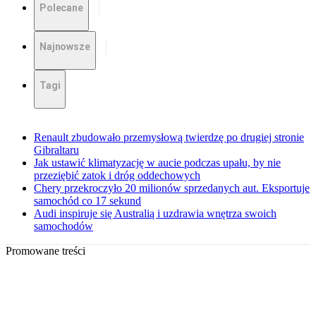
Polecane
Najnowsze
Tagi
Renault zbudowało przemysłową twierdzę po drugiej stronie
Gibraltaru
Jak ustawić klimatyzację w aucie podczas upału, by nie
przeziębić zatok i dróg oddechowych
Chery przekroczyło 20 milionów sprzedanych aut. Eksportuje
samochód co 17 sekund
Audi inspiruje się Australią i uzdrawia wnętrza swoich
samochodów
Promowane treści