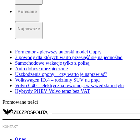
Polecane
Najnowsze
Formentor - pierwszy autorski model Cupry
3 powody dla których warto przesiąść się na jednoślad
Samochodowe wakacje tylko z polisą
Auto dobrze ubezpieczone
Uszkodzenia opony – czy warto je naprawiać?
Volkswagen ID.4 – rodzinny SUV na prąd
Volvo C40 – elektryczna rewolucja w szwedzkim stylu
Hybrydy PHEV Volvo teraz bez VAT
Promowane treści
KONTAKT
O nas