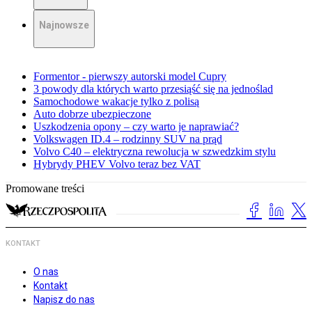
Najnowsze
Formentor - pierwszy autorski model Cupry
3 powody dla których warto przesiąść się na jednoślad
Samochodowe wakacje tylko z polisą
Auto dobrze ubezpieczone
Uszkodzenia opony – czy warto je naprawiać?
Volkswagen ID.4 – rodzinny SUV na prąd
Volvo C40 – elektryczna rewolucja w szwedzkim stylu
Hybrydy PHEV Volvo teraz bez VAT
Promowane treści
KONTAKT
O nas
Kontakt
Napisz do nas