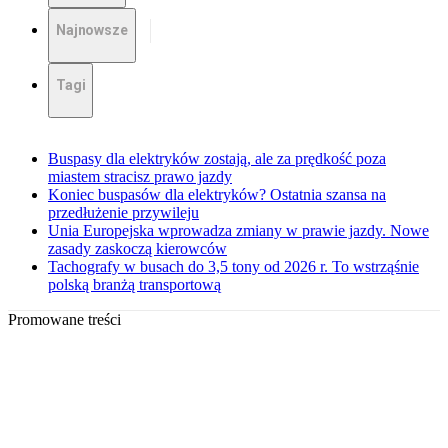
Najnowsze
Tagi
Buspasy dla elektryków zostają, ale za prędkość poza
miastem stracisz prawo jazdy
Koniec buspasów dla elektryków? Ostatnia szansa na
przedłużenie przywileju
Unia Europejska wprowadza zmiany w prawie jazdy. Nowe
zasady zaskoczą kierowców
Tachografy w busach do 3,5 tony od 2026 r. To wstrząśnie
polską branżą transportową
Promowane treści