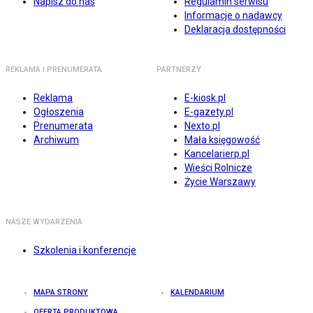
Napisz do nas
Regulamin serwisu
Informacje o nadawcy
Deklaracja dostępności
REKLAMA I PRENUMERATA
PARTNERZY
Reklama
E-kiosk.pl
Ogłoszenia
E-gazety.pl
Prenumerata
Nexto.pl
Archiwum
Mała księgowość
Kancelarierp.pl
Wieści Rolnicze
Życie Warszawy
NASZE WYDARZENIA
Szkolenia i konferencje
MAPA STRONY
KALENDARIUM
OFERTA PRODUKTOWA