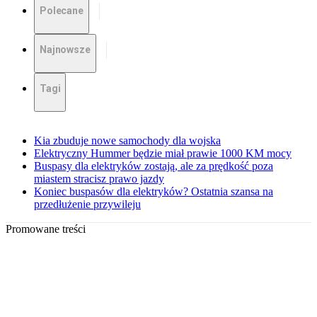
Polecane
Najnowsze
Tagi
Kia zbuduje nowe samochody dla wojska
Elektryczny Hummer będzie miał prawie 1000 KM mocy
Buspasy dla elektryków zostają, ale za prędkość poza
miastem stracisz prawo jazdy
Koniec buspasów dla elektryków? Ostatnia szansa na
przedłużenie przywileju
Promowane treści