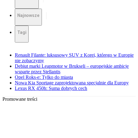
Najnowsze
Tagi
Renault Filante: luksusowy SUV z Korei, którego w Europie
nie zobaczymy
Debiut marki Leapmotor w Brukseli – europejskie ambicje
wsparte przez Stellantis
Opel Roks-e: Tylko do miasta
Nowa Kia Sportage zaprojektowana specjalnie dla Europy
Lexus RX 450h: Suma dobrych cech
Promowane treści