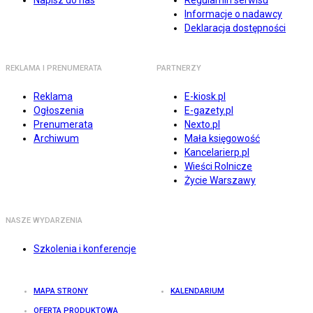
Napisz do nas
Regulamin serwisu
Informacje o nadawcy
Deklaracja dostępności
REKLAMA I PRENUMERATA
PARTNERZY
Reklama
E-kiosk.pl
Ogłoszenia
E-gazety.pl
Prenumerata
Nexto.pl
Archiwum
Mała księgowość
Kancelarierp.pl
Wieści Rolnicze
Życie Warszawy
NASZE WYDARZENIA
Szkolenia i konferencje
MAPA STRONY
KALENDARIUM
OFERTA PRODUKTOWA