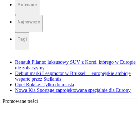
Polecane
Najnowsze
Tagi
Renault Filante: luksusowy SUV z Korei, którego w Europie
nie zobaczymy
Debiut marki Leapmotor w Brukseli – europejskie ambicje
wsparte przez Stellantis
Opel Roks-e: Tylko do miasta
Nowa Kia Sportage zaprojektowana specjalnie dla Europy
Promowane treści