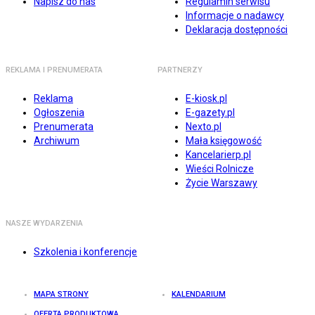
Napisz do nas
Regulamin serwisu
Informacje o nadawcy
Deklaracja dostępności
REKLAMA I PRENUMERATA
PARTNERZY
Reklama
E-kiosk.pl
Ogłoszenia
E-gazety.pl
Prenumerata
Nexto.pl
Archiwum
Mała księgowość
Kancelarierp.pl
Wieści Rolnicze
Życie Warszawy
NASZE WYDARZENIA
Szkolenia i konferencje
MAPA STRONY
KALENDARIUM
OFERTA PRODUKTOWA