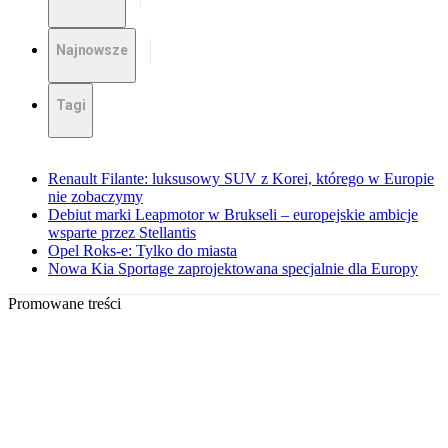
Najnowsze
Tagi
Renault Filante: luksusowy SUV z Korei, którego w Europie
nie zobaczymy
Debiut marki Leapmotor w Brukseli – europejskie ambicje
wsparte przez Stellantis
Opel Roks-e: Tylko do miasta
Nowa Kia Sportage zaprojektowana specjalnie dla Europy
Promowane treści