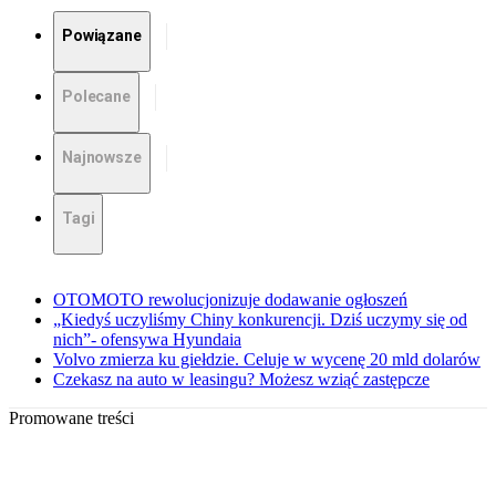
Powiązane
Polecane
Najnowsze
Tagi
OTOMOTO rewolucjonizuje dodawanie ogłoszeń
„Kiedyś uczyliśmy Chiny konkurencji. Dziś uczymy się od
nich”- ofensywa Hyundaia
Volvo zmierza ku giełdzie. Celuje w wycenę 20 mld dolarów
Czekasz na auto w leasingu? Możesz wziąć zastępcze
Promowane treści