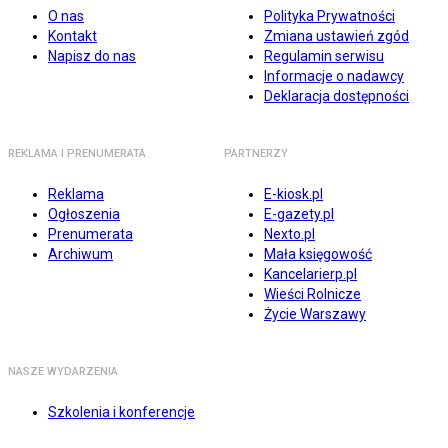
O nas
Polityka Prywatności
Kontakt
Zmiana ustawień zgód
Napisz do nas
Regulamin serwisu
Informacje o nadawcy
Deklaracja dostępności
REKLAMA I PRENUMERATA
PARTNERZY
Reklama
E-kiosk.pl
Ogłoszenia
E-gazety.pl
Prenumerata
Nexto.pl
Archiwum
Mała księgowość
Kancelarierp.pl
Wieści Rolnicze
Życie Warszawy
NASZE WYDARZENIA
Szkolenia i konferencje