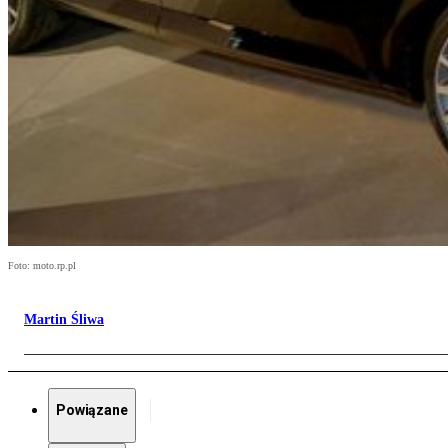
Foto: moto.rp.pl
Martin Śliwa
Powiązane