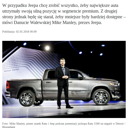
W przypadku Jeepa chcę zrobić wszystko, żeby największe auta
utrzymały swoją silną pozycję w segmencie premium. Z drugiej
strony jednak będę się starał, żeby mniejsze były bardziej dostępne –
mówi Danucie Walewskiej Mike Manley, prezes Jeepa.
Publikacja:
02.05.2018 00:09
Foto: Mike Manley, prezes marek Ram i Jeep podczas prezentacji pickupa Ram 1500 na targach w Detroit /
Bloomberg