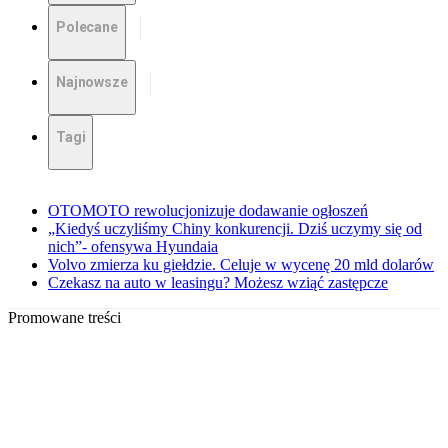
Polecane
Najnowsze
Tagi
OTOMOTO rewolucjonizuje dodawanie ogłoszeń
„Kiedyś uczyliśmy Chiny konkurencji. Dziś uczymy się od
nich”- ofensywa Hyundaia
Volvo zmierza ku giełdzie. Celuje w wycenę 20 mld dolarów
Czekasz na auto w leasingu? Możesz wziąć zastępcze
Promowane treści