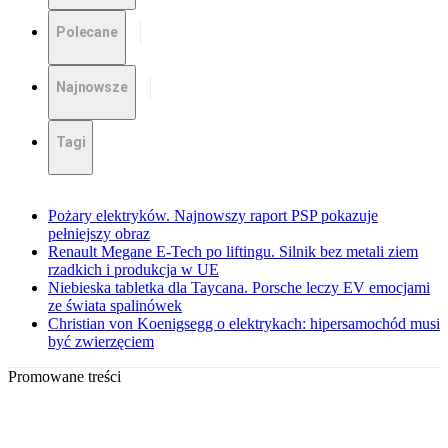
Polecane
Najnowsze
Tagi
Pożary elektryków. Najnowszy raport PSP pokazuje
pełniejszy obraz
Renault Megane E-Tech po liftingu. Silnik bez metali ziem
rzadkich i produkcja w UE
Niebieska tabletka dla Taycana. Porsche leczy EV emocjami
ze świata spalinówek
Christian von Koenigsegg o elektrykach: hipersamochód musi
być zwierzęciem
Promowane treści