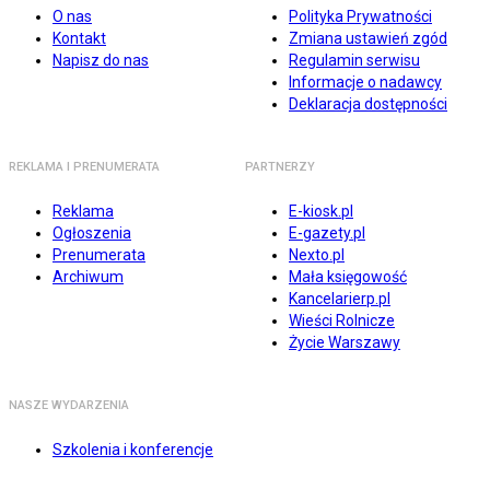
O nas
Polityka Prywatności
Kontakt
Zmiana ustawień zgód
Napisz do nas
Regulamin serwisu
Informacje o nadawcy
Deklaracja dostępności
REKLAMA I PRENUMERATA
PARTNERZY
Reklama
E-kiosk.pl
Ogłoszenia
E-gazety.pl
Prenumerata
Nexto.pl
Archiwum
Mała księgowość
Kancelarierp.pl
Wieści Rolnicze
Życie Warszawy
NASZE WYDARZENIA
Szkolenia i konferencje