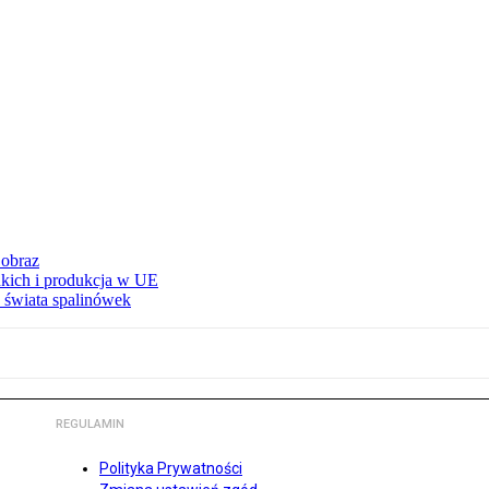
 obraz
adkich i produkcja w UE
 świata spalinówek
REGULAMIN
Polityka Prywatności