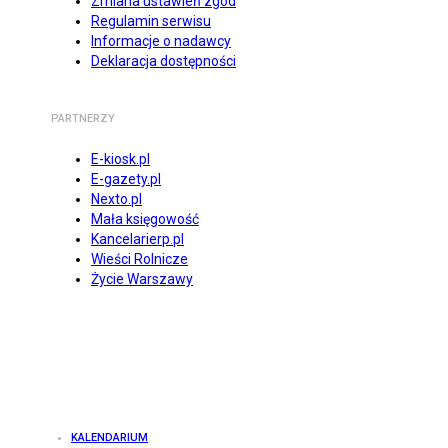
Zmiana ustawień zgód
Regulamin serwisu
Informacje o nadawcy
Deklaracja dostępności
PARTNERZY
E-kiosk.pl
E-gazety.pl
Nexto.pl
Mała księgowość
Kancelarierp.pl
Wieści Rolnicze
Życie Warszawy
KALENDARIUM