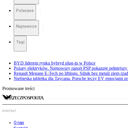
Polecane
Najnowsze
Tagi
BYD liderem rynku hybryd plug-in w Polsce
Pożary elektryków. Najnowszy raport PSP pokazuje pełniejszy
Renault Megane E-Tech po liftingu. Silnik bez metali ziem rz
Niebieska tabletka dla Taycana. Porsche leczy EV emocjami ze
Promowane treści
KONTAKT
O nas