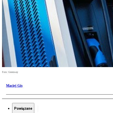
Foto: Greenway
Maciej Gis
Powiązane