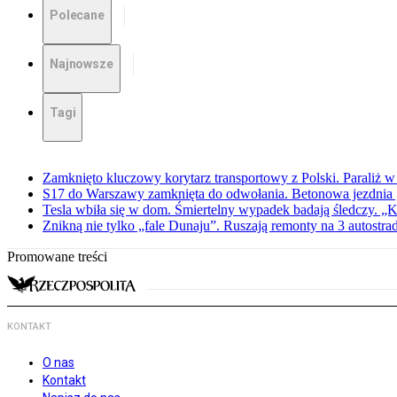
Polecane
Najnowsze
Tagi
Zamknięto kluczowy korytarz transportowy z Polski. Paraliż w
S17 do Warszawy zamknięta do odwołania. Betonowa jezdnia „
Tesla wbiła się w dom. Śmiertelny wypadek badają śledczy. „K
Znikną nie tylko „fale Dunaju”. Ruszają remonty na 3 autostra
Promowane treści
KONTAKT
O nas
Kontakt