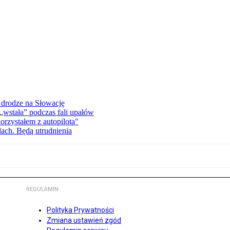
 drodze na Słowację
wstała” podczas fali upałów
orzystałem z autopilota"
dach. Będą utrudnienia
REGULAMIN
Polityka Prywatności
Zmiana ustawień zgód