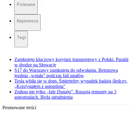
Polecane
Najnowsze
Tagi
Zamknięto kluczowy korytarz transportowy z Polski. Paraliż
w drodze na Słowację
S17 do Warszawy zamknięta do odwołania. Betonowa
jezdnia „wstała” podczas fali upałów
Tesla wbiła się w dom. Śmiertelny wypadek badają śledczy.
„Korzystałem z autopilota"
Znikną nie tylko „fale Dunaju”. Ruszają remonty na 3
autostradach. Będą utrudnienia
Promowane treści