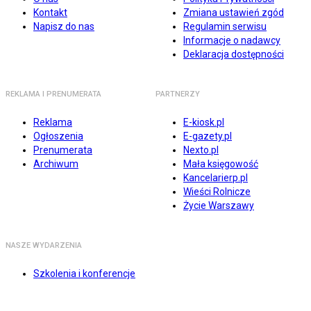
Kontakt
Zmiana ustawień zgód
Napisz do nas
Regulamin serwisu
Informacje o nadawcy
Deklaracja dostępności
REKLAMA I PRENUMERATA
PARTNERZY
Reklama
E-kiosk.pl
Ogłoszenia
E-gazety.pl
Prenumerata
Nexto.pl
Archiwum
Mała księgowość
Kancelarierp.pl
Wieści Rolnicze
Życie Warszawy
NASZE WYDARZENIA
Szkolenia i konferencje