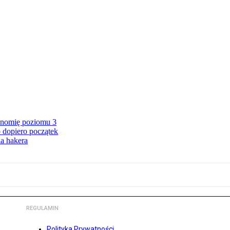
onomię poziomu 3
 dopiero początek
a hakera
REGULAMIN
Polityka Prywatności