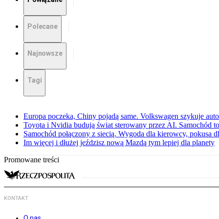
Polecane
Najnowsze
Tagi
Europa poczeka, Chiny pojadą same. Volkswagen szykuje aut
Toyota i Nvidia budują świat sterowany przez AI. Samochód to
Samochód połączony z siecią. Wygoda dla kierowcy, pokusa dl
Im więcej i dłużej jeździsz nową Mazdą tym lepiej dla planety
Promowane treści
KONTAKT
O nas