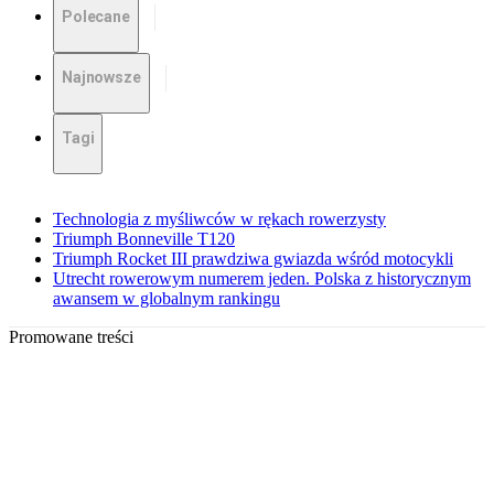
Polecane
Najnowsze
Tagi
Technologia z myśliwców w rękach rowerzysty
Triumph Bonneville T120
Triumph Rocket III prawdziwa gwiazda wśród motocykli
Utrecht rowerowym numerem jeden. Polska z historycznym
awansem w globalnym rankingu
Promowane treści