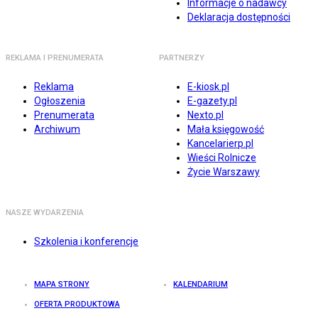
Informacje o nadawcy
Deklaracja dostępności
REKLAMA I PRENUMERATA
PARTNERZY
Reklama
E-kiosk.pl
Ogłoszenia
E-gazety.pl
Prenumerata
Nexto.pl
Archiwum
Mała księgowość
Kancelarierp.pl
Wieści Rolnicze
Życie Warszawy
NASZE WYDARZENIA
Szkolenia i konferencje
MAPA STRONY
KALENDARIUM
OFERTA PRODUKTOWA