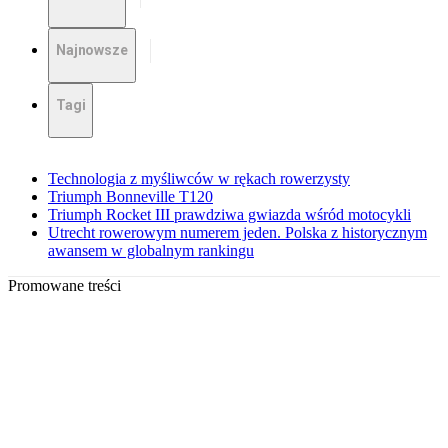
Najnowsze
Tagi
Technologia z myśliwców w rękach rowerzysty
Triumph Bonneville T120
Triumph Rocket III prawdziwa gwiazda wśród motocykli
Utrecht rowerowym numerem jeden. Polska z historycznym
awansem w globalnym rankingu
Promowane treści