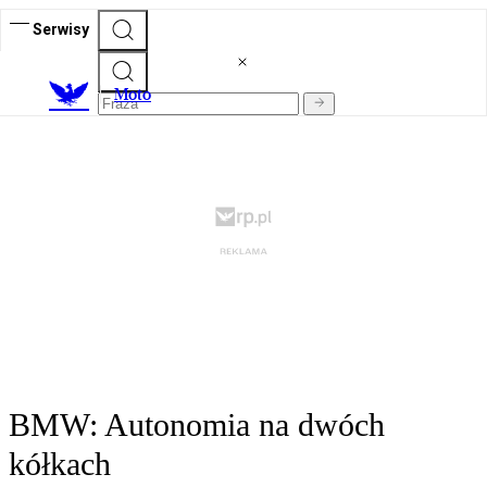
Serwisy
M
oto
BMW: Autonomia na dwóch
kółkach