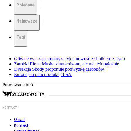
Polecane
Najnowsze
Tagi
Gliwice walczą o motoryzacyjną nowość z silnikiem z Tych
Zarobki Elona Muska zatwierdzone, ale nie jednogłośnie
Dyrekcja Skody proponuje podwyżkę zarobków
Europejski plan produkcji PSA
Promowane treści
KONTAKT
O nas
Kontakt