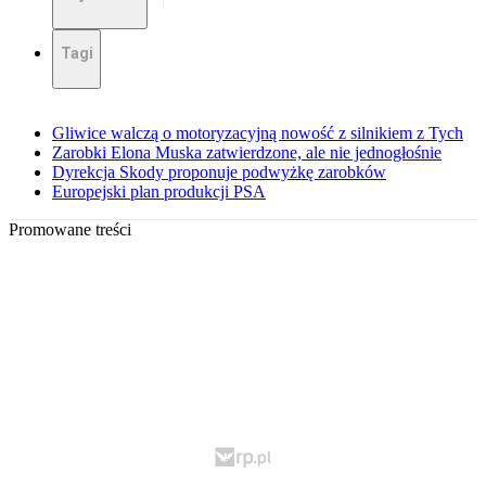
Tagi
Gliwice walczą o motoryzacyjną nowość z silnikiem z Tych
Zarobki Elona Muska zatwierdzone, ale nie jednogłośnie
Dyrekcja Skody proponuje podwyżkę zarobków
Europejski plan produkcji PSA
Promowane treści