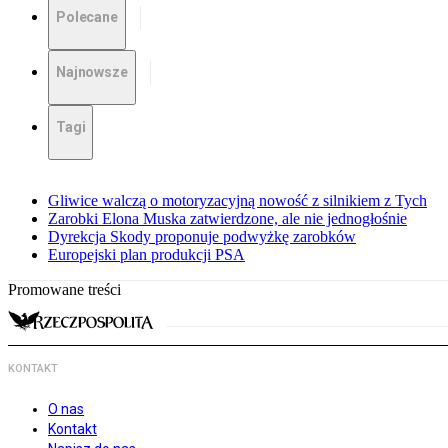
Polecane
Najnowsze
Tagi
Gliwice walczą o motoryzacyjną nowość z silnikiem z Tych
Zarobki Elona Muska zatwierdzone, ale nie jednogłośnie
Dyrekcja Skody proponuje podwyżkę zarobków
Europejski plan produkcji PSA
Promowane treści
KONTAKT
O nas
Kontakt