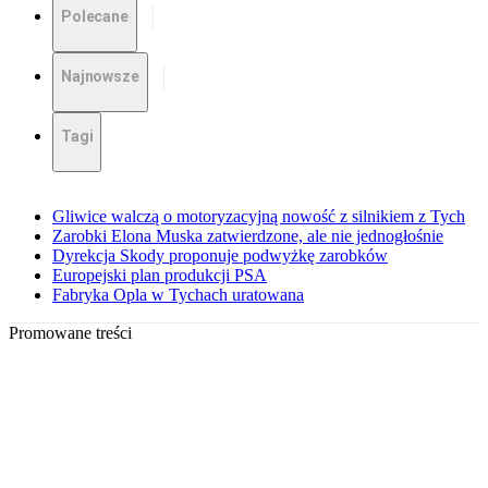
Polecane
Najnowsze
Tagi
Gliwice walczą o motoryzacyjną nowość z silnikiem z Tych
Zarobki Elona Muska zatwierdzone, ale nie jednogłośnie
Dyrekcja Skody proponuje podwyżkę zarobków
Europejski plan produkcji PSA
Fabryka Opla w Tychach uratowana
Promowane treści