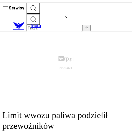
Serwisy
M
oto
Limit wwozu paliwa podzielił
przewoźników