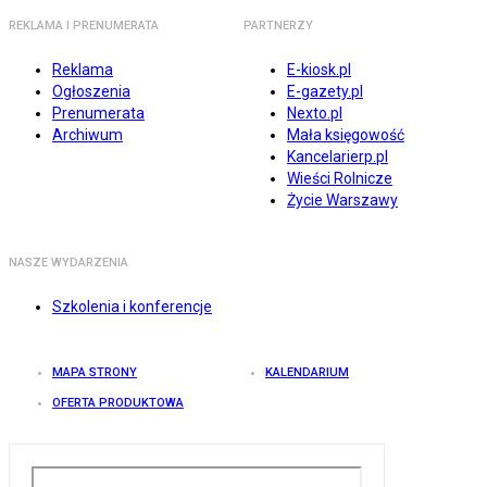
REKLAMA I PRENUMERATA
PARTNERZY
Reklama
E-kiosk.pl
Ogłoszenia
E-gazety.pl
Prenumerata
Nexto.pl
Archiwum
Mała księgowość
Kancelarierp.pl
Wieści Rolnicze
Życie Warszawy
NASZE WYDARZENIA
Szkolenia i konferencje
MAPA STRONY
KALENDARIUM
OFERTA PRODUKTOWA