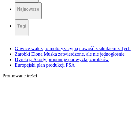
Najnowsze
Tagi
Gliwice walczą o motoryzacyjną nowość z silnikiem z Tych
Zarobki Elona Muska zatwierdzone, ale nie jednogłośnie
Dyrekcja Skody proponuje podwyżkę zarobków
Europejski plan produkcji PSA
Promowane treści