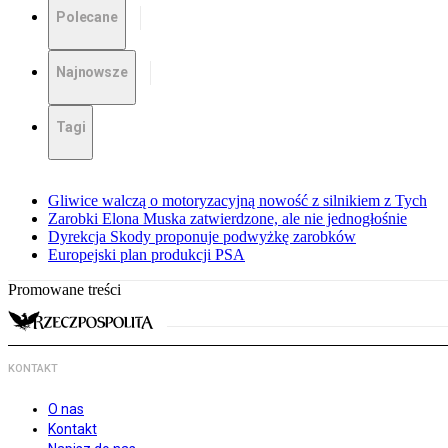
Polecane
Najnowsze
Tagi
Gliwice walczą o motoryzacyjną nowość z silnikiem z Tych
Zarobki Elona Muska zatwierdzone, ale nie jednogłośnie
Dyrekcja Skody proponuje podwyżkę zarobków
Europejski plan produkcji PSA
Promowane treści
KONTAKT
O nas
Kontakt