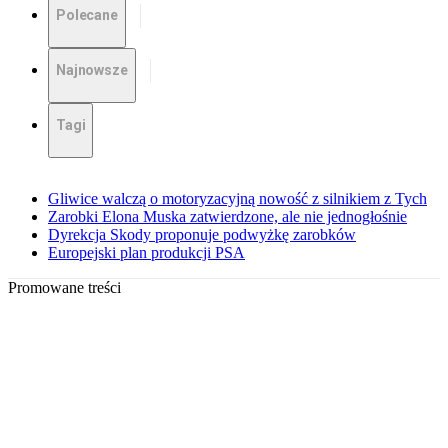
Polecane
Najnowsze
Tagi
Gliwice walczą o motoryzacyjną nowość z silnikiem z Tych
Zarobki Elona Muska zatwierdzone, ale nie jednogłośnie
Dyrekcja Skody proponuje podwyżkę zarobków
Europejski plan produkcji PSA
Promowane treści