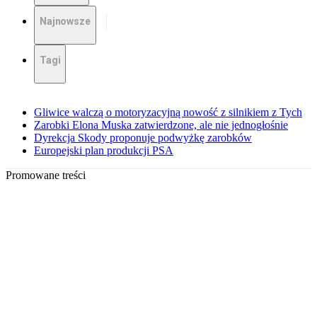
Najnowsze
Tagi
Gliwice walczą o motoryzacyjną nowość z silnikiem z Tych
Zarobki Elona Muska zatwierdzone, ale nie jednogłośnie
Dyrekcja Skody proponuje podwyżkę zarobków
Europejski plan produkcji PSA
Promowane treści