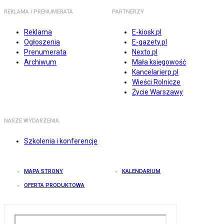
REKLAMA I PRENUMERATA
PARTNERZY
Reklama
E-kiosk.pl
Ogłoszenia
E-gazety.pl
Prenumerata
Nexto.pl
Archiwum
Mała księgowość
Kancelarierp.pl
Wieści Rolnicze
Życie Warszawy
NASZE WYDARZENIA
Szkolenia i konferencje
MAPA STRONY
KALENDARIUM
OFERTA PRODUKTOWA