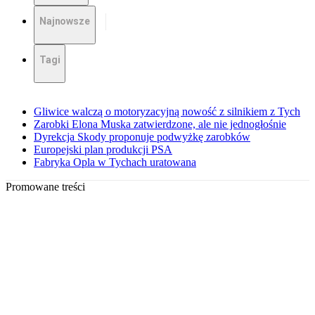
Najnowsze
Tagi
Gliwice walczą o motoryzacyjną nowość z silnikiem z Tych
Zarobki Elona Muska zatwierdzone, ale nie jednogłośnie
Dyrekcja Skody proponuje podwyżkę zarobków
Europejski plan produkcji PSA
Fabryka Opla w Tychach uratowana
Promowane treści