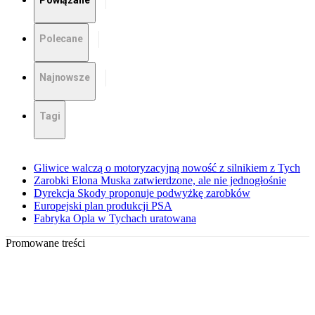
Powiązane
Polecane
Najnowsze
Tagi
Gliwice walczą o motoryzacyjną nowość z silnikiem z Tych
Zarobki Elona Muska zatwierdzone, ale nie jednogłośnie
Dyrekcja Skody proponuje podwyżkę zarobków
Europejski plan produkcji PSA
Fabryka Opla w Tychach uratowana
Promowane treści