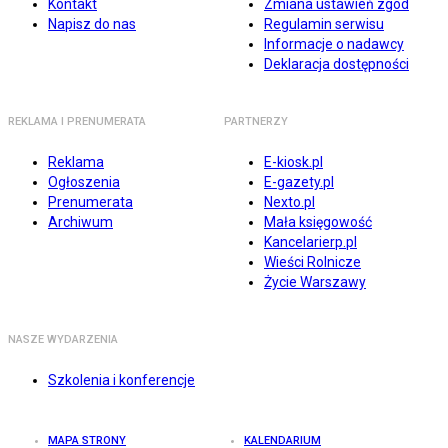
Kontakt
Zmiana ustawień zgód
Napisz do nas
Regulamin serwisu
Informacje o nadawcy
Deklaracja dostępności
REKLAMA I PRENUMERATA
PARTNERZY
Reklama
E-kiosk.pl
Ogłoszenia
E-gazety.pl
Prenumerata
Nexto.pl
Archiwum
Mała księgowość
Kancelarierp.pl
Wieści Rolnicze
Życie Warszawy
NASZE WYDARZENIA
Szkolenia i konferencje
MAPA STRONY
KALENDARIUM