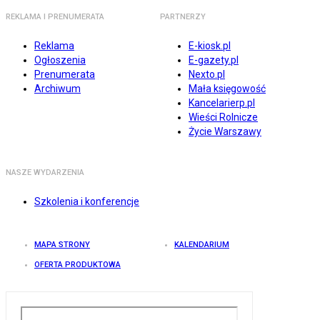
REKLAMA I PRENUMERATA
PARTNERZY
Reklama
E-kiosk.pl
Ogłoszenia
E-gazety.pl
Prenumerata
Nexto.pl
Archiwum
Mała księgowość
Kancelarierp.pl
Wieści Rolnicze
Życie Warszawy
NASZE WYDARZENIA
Szkolenia i konferencje
MAPA STRONY
KALENDARIUM
OFERTA PRODUKTOWA