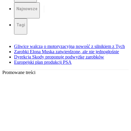
Najnowsze
Tagi
Gliwice walczą o motoryzacyjną nowość z silnikiem z Tych
Zarobki Elona Muska zatwierdzone, ale nie jednogłośnie
Dyrekcja Skody proponuje podwyżkę zarobków
Europejski plan produkcji PSA
Promowane treści